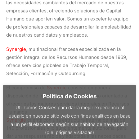
la
s necesidades cambiantes del mercado de nuestras
empresas clientes, ofreciendo soluciones de Capital
Humano que aporten valor. Somos un excelente equipo
de profesionales capaces de desarrollar la empleabilidad
de nuestros candidatos y empleados.
Synergie
, multinacional francesa especializada en la
gestión integral de los Recursos Humanos desde 1969,
ofrece servicios globales de Trabajo Temporal,
Selección, Formación y Outsourcing.
El compromiso de
Synergie
consiste en poner a
disposición de nuestros clientes un equipo orientado a
Política de Cookies
ofrecerles los mejores servicios integrales en Recursos
Utilizamos Cookies para dar la mejor experiencia al
Humanos
usuario en nuestro sitio web con fines analíticos en base
Synergie
cuenta con una estructura interna de más de
a un perfil elaborado según sus hábitos de navegación
140 profesionales y lo suficientemente autónoma, para
(p.e. páginas visitadas)
dar una respuesta rápida y adaptada a las necesidades