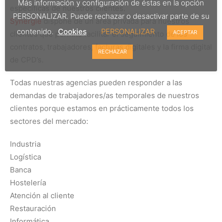
Más información y configuración de éstas en la opción
específicas de nuestros clientes.
PERSONALIZAR. Puede rechazar o desactivar parte de su
Synergie
dispone de un área privada para nuestros
contenido.
Cookies
PERSONALIZAR
ACEPTAR
clientes que permite facilitar el seguimiento de los
contratos, trabajadores, facturas digitales y la firma digital
RECHAZAR
de CPD’s.
Todas nuestras agencias pueden responder a las
demandas de trabajadores/as temporales de nuestros
clientes porque estamos en prácticamente todos los
sectores del mercado:
Industria
Logística
Banca
Hostelería
Atención al cliente
Restauración
Informática…