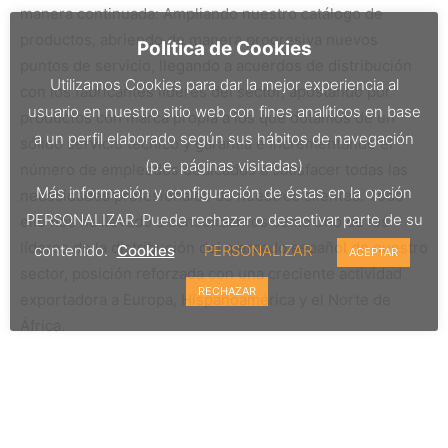
manera continuada: Ampliando nuestro catálogo de
productos, abriendo de manera progresiva nuevos
Política de Cookies
puntos de servicio, llegando a acuerdos de distribución
Utilizamos Cookies para dar la mejor experiencia al
con los fabricantes líderes del sector, apostando por
usuario en nuestro sitio web con fines analíticos en base
productos con marca propia a los que dotamos de un
a un perfil elaborado según sus hábitos de navegación
sólido servicio técnico y garantía e incrementando el
(p.e. páginas visitadas)
número de empleados dedicados a satisfacer todas las
Más información y configuración de éstas en la opción
necesidades profesionales de nuestros clientes. Todo
PERSONALIZAR. Puede rechazar o desactivar parte de su
ello nos ha llevado a consolidarnos como uno de los
líderes de la distribución del mercado español de nuestro
contenido.
Cookies
PERSONALIZAR
ACEPTAR
sector, posición reforzada con una creciente actividad
RECHAZAR
exportadora a Europa, Hispanoamérica y el Norte de
África.