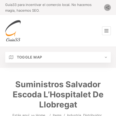
Guia33 para incentivar el comercio local. No hacemos
magia, hacemos SEO.
TOGGLE MAP
Suministros Salvador
Escoda L’Hospitalet De
Llobregat
Estás aquí: »
» Home
/
Items
/
Industria
Distribuidor