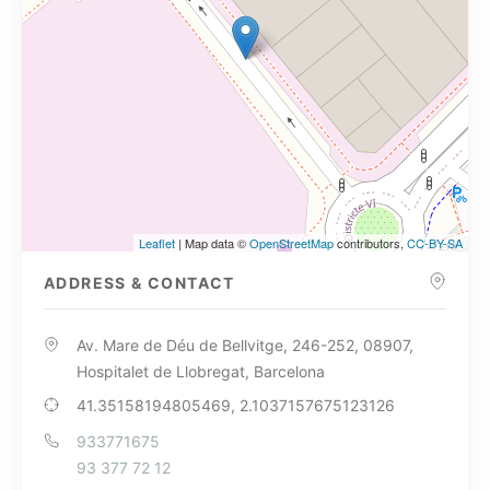
Leaflet
| Map data ©
OpenStreetMap
contributors,
CC-BY-SA
ADDRESS & CONTACT
Av. Mare de Déu de Bellvitge, 246-252, 08907,
Hospitalet de Llobregat, Barcelona
41.35158194805469, 2.1037157675123126
933771675
93 377 72 12