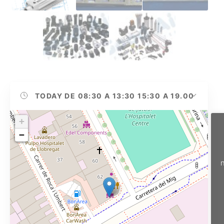
TODAY
DE 08:30 A 13:30 15:30 A 19.00
+
−
n