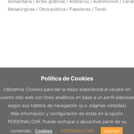
Alimentaria / Artes gráficas / Astilleros / Automoción / Cerám
Metalúrgicas / Obra pública / Papeleras / Textil.
Política de Cookies
Utilizamos Cookies para dar la mejor experiencia al usuario en
uestro sitio web con fines analíticos en base a un perfil elabora
según sus hábitos de navegación (p.e. páginas visitadas)
Más información y configuración de éstas en la opción
PERSONALIZAR. Puede rechazar o desactivar parte de su
contenido.
Cookies
PERSONALIZAR
ACEPTAR