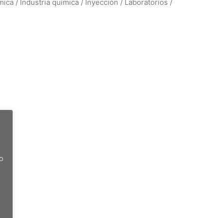
ica / Industria química / Inyección / Laboratorios /
do