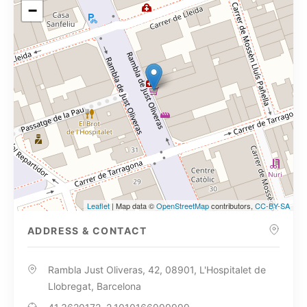
−
Leaflet
| Map data ©
OpenStreetMap
contributors,
CC-BY-SA
ADDRESS & CONTACT
Rambla Just Oliveras, 42, 08901, L'Hospitalet de
Llobregat, Barcelona