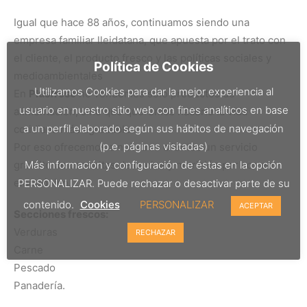
Igual que hace 88 años, continuamos siendo una
empresa familiar lleidatana, que apuesta por el trato con
el cliente, el producto fresco y las políticas sociales y
Política de Cookies
medioambientales
Utilizamos Cookies para dar la mejor experiencia al
En
Plusfresc
no vendemos sólo productos de
usuario en nuestro sitio web con fines analíticos en base
alimentación, sino que queremos hacerle la vida
a un perfil elaborado según sus hábitos de navegación
cotidiana más agradable.
(p.e. páginas visitadas)
Por eso ofrecemos a nuestros clientes un servicio
gratuito de consultas de cocina y nutrición por correo
Más información y configuración de éstas en la opción
electrónico.
PERSONALIZAR. Puede rechazar o desactivar parte de su
contenido.
Cookies
PERSONALIZAR
ACEPTAR
Secciones frescos:
Verduras
RECHAZAR
Carne
Pescado
Panadería.