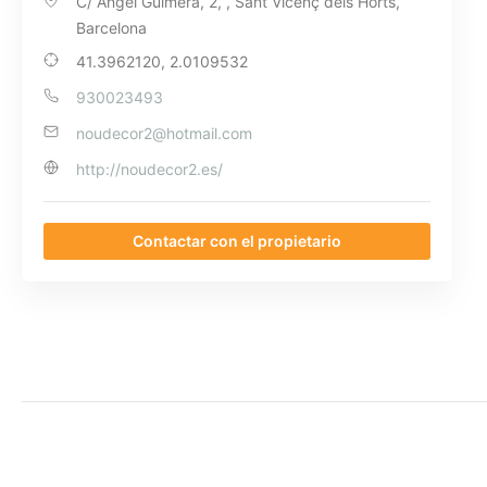
C/ Àngel Guimerà, 2, , Sant Vicenç dels Horts,
Barcelona
41.3962120, 2.0109532
930023493
noudecor2@hotmail.com
http://noudecor2.es/
Contactar con el propietario