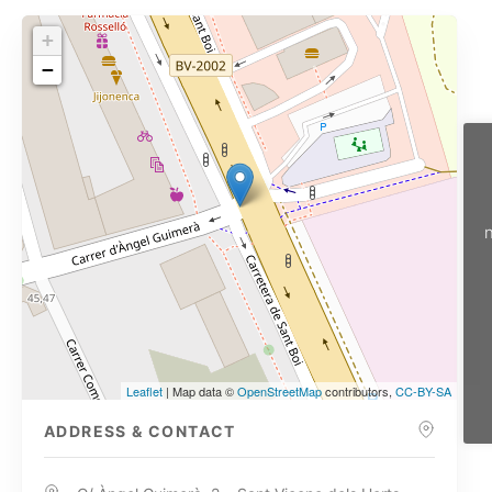
+
−
n
Leaflet
| Map data ©
OpenStreetMap
contributors,
CC-BY-SA
ADDRESS & CONTACT