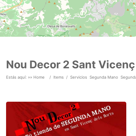
Nou Decor 2 Sant Vicenç
Estás aquí: »
» Home
/
Items
/
Servicios
Segunda Mano
Segund