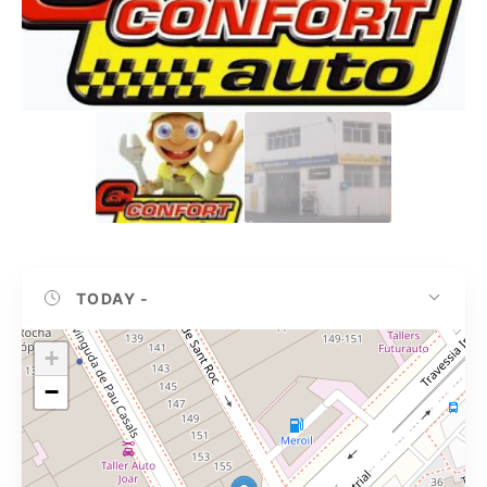
TODAY
-
+
−