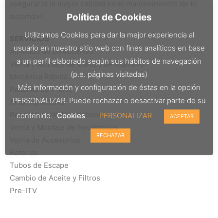
asegurarte la mayor calidad en el mantenimiento de tu
automóvil.
Política de Cookies
Utilizamos Cookies para dar la mejor experiencia al
SERVICIOS
usuario en nuestro sitio web con fines analíticos en base
Alineado de Direcciones
a un perfil elaborado según sus hábitos de navegación
Venta y Montaje de Llantas de Aluminio
(p.e. páginas visitadas)
Mecánica Rápida
Más información y configuración de éstas en la opción
Pastillas de Freno
PERSONALIZAR. Puede rechazar o desactivar parte de su
Amortiguadores
Reparacion de Neumaticos
contenido.
Cookies
PERSONALIZAR
ACEPTAR
Venta y Montaje de Neumaticos
RECHAZAR
Venta de Accesorios
Baterias
Tubos de Escape
Cambio de Aceite y Filtros
Pre-ITV