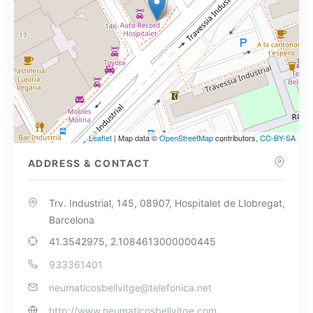
Leaflet
| Map data ©
OpenStreetMap
contributors,
CC-BY-SA
ADDRESS & CONTACT
Trv. Industrial, 145, 08907, Hospitalet de Llobregat,
Barcelona
41.3542975, 2.1084613000000445
933361401
neumaticosbellvitge@telefonica.net
http://www.neumaticosbellvitge.com