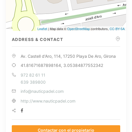
Leaflet
| Map data ©
OpenStreetMap
contributors,
CC-BY-SA
ADDRESS & CONTACT
Av. Castell d'Aro, 114, 17250 Playa De Aro, Girona
41.81671687898164, 3.05384877552342
972 82 61 11
639 389800
info@nauticpadel.com
http://www.nauticpadel.com
Contactar con el propietario