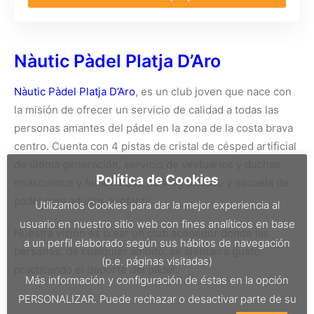
Nàutic Pàdel Platja D’Aro
Nàutic Pàdel Platja D’Aro
, es un club joven que nace con
la misión de ofrecer un servicio de calidad a todas las
personas amantes del pádel en la zona de la costa brava
centro. Cuenta con 4 pistas de cristal de césped artificial
de última generación, servicio de vestuarios y duchas
Política de Cookies
(masculinos y femeninos), parking privado y escuela de
pádel para adultos e infantil.
Utilizamos Cookies para dar la mejor experiencia al
usuario en nuestro sitio web con fines analíticos en base
Nuestra visión es crear un club acogedor donde las
a un perfil elaborado según sus hábitos de navegación
personas, de cualquier ámbito, se sientan a gusto
(p.e. páginas visitadas)
practicando el deporte del pádel.
Más información y configuración de éstas en la opción
PERSONALIZAR. Puede rechazar o desactivar parte de su