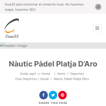
Guia33 para incentivar el comercio local. No hacemos
magia, hacemos SEO.
Nàutic Pàdel Platja D’Aro
Estás aquí: »
» Home
/
Items
/
Deportes
Club Deportivo / Social
/
Nàutic Pàdel Platja D’Aro
SHARE
THIS PAGE