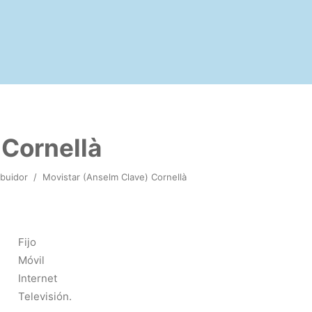
 Cornellà
ibuidor
/
Movistar (Anselm Clave) Cornellà
Fijo
Móvil
Internet
Televisión.