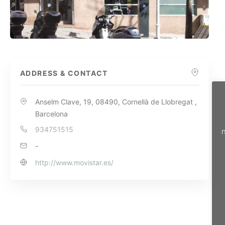
ADDRESS & CONTACT
Anselm Clave, 19, 08490, Cornellà de Llobregat ,
Barcelona
934751515
n
-
http://www.movistar.es/