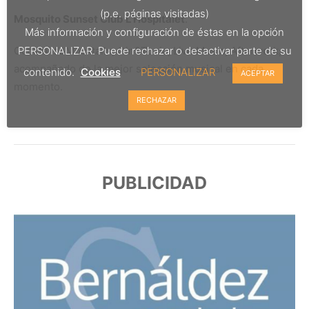
(p.e. páginas visitadas)
Mosquito Sunset Club L’Hospitalet
.
Más información y configuración de éstas en la opción
PERSONALIZAR. Puede rechazar o desactivar parte de su
Cocktails&Mocktails, Gin&Tonic, Live Music, Afterwork,
acompañado de la mejor selección musical en cada
contenido.
Cookies
PERSONALIZAR
ACEPTAR
momento.
RECHAZAR
PUBLICIDAD