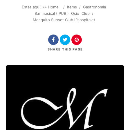
Estás aquí: »
» Home
/
Items
/
Gastronomía
Bar musical ( PUB )
Ocio
Club
/
Mosquito Sunset Club L’Hospitalet
SHARE
THIS PAGE