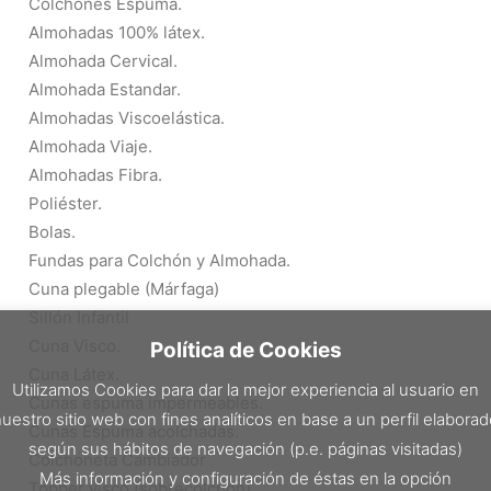
Colchones Espuma.
Almohadas 100% látex.
Almohada Cervical.
Almohada Estandar.
Almohadas Viscoelástica.
Almohada Viaje.
Almohadas Fibra.
Poliéster.
Bolas.
Fundas para Colchón y Almohada.
Cuna plegable (Márfaga)
Sillón Infantil
Cuna Visco.
Política de Cookies
Cuna Látex.
Utilizamos Cookies para dar la mejor experiencia al usuario en
Cunas espuma impermeables.
uestro sitio web con fines analíticos en base a un perfil elabora
Cunas Espuma acolchadas.
según sus hábitos de navegación (p.e. páginas visitadas)
Colchoneta Cambiador
Más información y configuración de éstas en la opción
Topper visco (sobrecolchón).