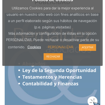
PUBLICIDAD
Utilizamos Cookies para dar la mejor experiencia al
usuario en nuestro sitio web con fines analíticos en base
a un perfil elaborado según sus hábitos de navegación
(p.e. páginas visitadas)
Más información y configuración de éstas en la opción
PERSONALIZAR. Puede rechazar o desactivar parte de su
contenido.
Cookies
PERSONALIZAR
ACEPTAR
RECHAZAR