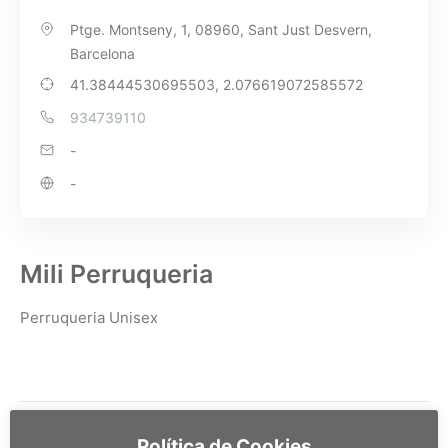
Ptge. Montseny, 1, 08960, Sant Just Desvern,
Barcelona
41.38444530695503, 2.076619072585572
934739110
-
-
Mili Perruqueria
Perruqueria Unisex
Política de Cookies