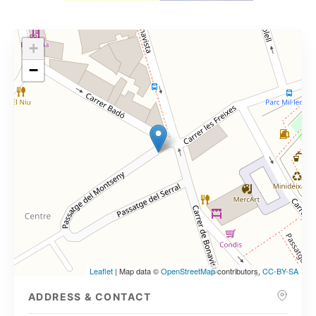
+
−
Leaflet
| Map data ©
OpenStreetMap
contributors,
CC-BY-SA
ADDRESS & CONTACT