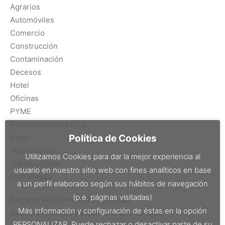
Agrarios
Automóviles
Comercio
Construcción
Contaminación
Decesos
Hotel
Oficinas
PYME
Responsabilidad Civil
Salud
Política de Cookies
Tecnológicos
Utilizamos Cookies para dar la mejor experiencia al
Transportistas
usuario en nuestro sitio web con fines analíticos en base
Vida Riesgo
a un perfil elaborado según sus hábitos de navegación
(p.e. páginas visitadas)
Seguros en Cornellà de Llobregat.
Más información y configuración de éstas en la opción
Seguros médicos en Cornellà de Llobregat.
PERSONALIZAR. Puede rechazar o desactivar parte de su