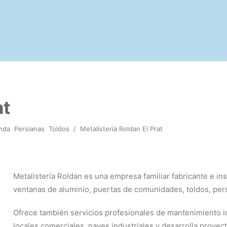
at
nda
Persianas
Toldos
/
Metalistería Roldan El Prat
Metalistería Roldan es una empresa familiar fabricante e ins
ventanas de aluminio, puertas de comunidades, toldos, pe
Ofrece también servicios profesionales de mantenimiento i
locales comerciales, naves industriales y desarrolla proyec