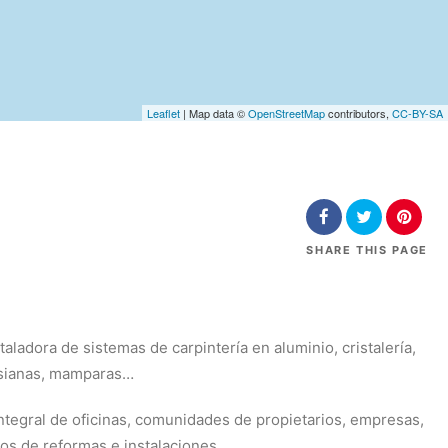
Leaflet
| Map data ©
OpenStreetMap
contributors,
CC-BY-SA
SHARE
THIS PAGE
taladora de sistemas de carpintería en aluminio, cristalería,
rsianas, mamparas…
ntegral de oficinas, comunidades de propietarios, empresas,
tos de reformas e instalaciones…