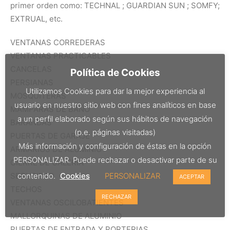
primer orden como: TECHNAL ; GUARDIAN SUN ; SOMFY;
EXTRUAL, etc.
VENTANAS CORREDERAS
VENTANAS PRACTICABLES
CANCELAS
Política de Cookies
PERSIANAS
Utilizamos Cookies para dar la mejor experiencia al
MOSQUITERAS
usuario en nuestro sitio web con fines analíticos en base
MAMPARAS DE BAÑO
a un perfil elaborado según sus hábitos de navegación
BARANDAS
(p.e. páginas visitadas)
PUERTAS DE GARAJE
Más información y configuración de éstas en la opción
ARMARIOS DE ALUMINIO
PERSONALIZAR. Puede rechazar o desactivar parte de su
CIERRE DE GALERIA
SEGURIDAD
contenido.
Cookies
PERSONALIZAR
ACEPTAR
TECHOS
RECHAZAR
VENTANAS OSCILOBATIENTES
MALLORQUINAS DE ALUMINIO
PUERTAS DE ENTRADA Y PORTERIAS