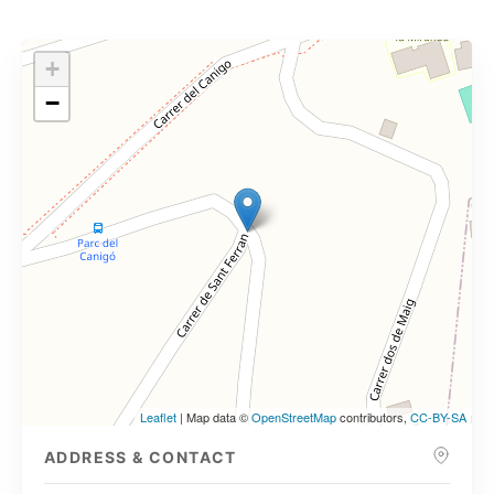
+
−
Leaflet
| Map data ©
OpenStreetMap
contributors,
CC-BY-SA
ADDRESS & CONTACT