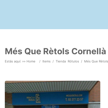
Més Que Rètols Cornellà
Estás aquí: »
» Home
/
Items
/
Tienda
Rótulos
/
Més Que Rètols