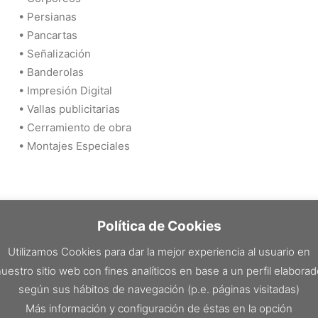
• Persianas
• Pancartas
• Señalización
• Banderolas
• Impresión Digital
• Vallas publicitarias
• Cerramiento de obra
• Montajes Especiales
Política de Cookies
Utilizamos Cookies para dar la mejor experiencia al usuario en
uestro sitio web con fines analíticos en base a un perfil elabora
según sus hábitos de navegación (p.e. páginas visitadas)
Más información y configuración de éstas en la opción