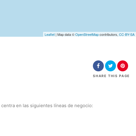
Leaflet
| Map data ©
OpenStreetMap
contributors,
CC-BY-SA
SHARE
THIS PAGE
centra en las siguientes líneas de negocio: