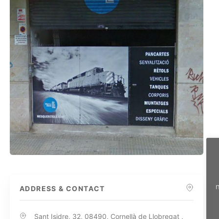
n
ADDRESS & CONTACT
Sant Isidre, 32, 08490, Cornellà de Llobregat ,