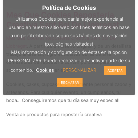
Política de Cookies
Mes Que Cookies Repostería
Utilizamos Cookies para dar la mejor experiencia al
Creativa Sant Boi De Llobregat
usuario en nuestro sitio web con fines analíticos en base
a un perfil elaborado según sus hábitos de navegación
Mes Que Cookies Repostería Creativa Sant Boi De
(p.e. páginas visitadas)
Llobregat
. A partir de un diseño original y de un detallista
Más información y configuración de éstas en la opción
trabajo artesanal, logro exclusivas obras de arte
PERSONALIZAR. Puede rechazar o desactivar parte de su
comestibles de repostería contemporánea para
contenido.
Cookies
PERSONALIZAR
sorprender en cualquier evento.
ACEPTAR
RECHAZAR
Cookies, cakes, cupcakes,… Totalmente personalizados y
artesanos. Para cualquier evento, un cumpleaños, tu
boda… Conseguiremos que tu día sea muy especial!
Venta de productos para repostería creativa