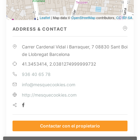
Leaflet
| Map data ©
OpenStreetMap
contributors,
CC-BY-SA
ADDRESS & CONTACT
Carrer Cardenal Vidal i Barraquer, 7 08830 Sant Boi
de Llobregat Barcelona
41.3453414, 2.0381274999999732
936 40 65 78
info@mesquecookies.com
http://mesquecookies.com
Contactar con el propietario