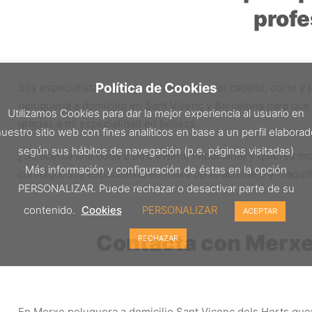
profe
Política de Cookies
Soy especialista en color, tratamientos del cabello, corte y
peluquería a domicilio en Sant Vicenç y Barcelona para que
Utilizamos Cookies para dar la mejor experiencia al usuario en
gracias a mi especialidad en belleza.
uestro sitio web con fines analíticos en base a un perfil elabora
según sus hábitos de navegación (p.e. páginas visitadas)
¿Se acerca una boda u otro evento importante y quieres mos
Más información y configuración de éstas en la opción
conmigo! Soy especialista en make up te aconsejo y maquill
PERSONALIZAR. Puede rechazar o desactivar parte de su
contenido.
Cookies
PERSONALIZAR
ACEPTAR
Contacta con Merxe 
RECHAZAR
En Merxe peluquera a domicilio Sant Vicenç dels Horts que