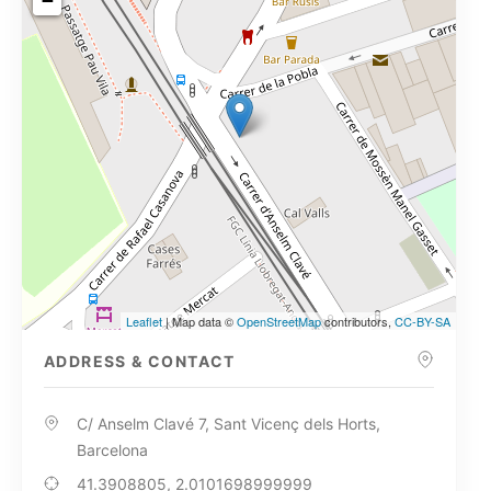
−
Leaflet
| Map data ©
OpenStreetMap
contributors,
CC-BY-SA
ADDRESS & CONTACT
C/ Anselm Clavé 7, Sant Vicenç dels Horts,
Barcelona
41.3908805, 2.0101698999999