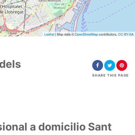
Leaflet
| Map data ©
OpenStreetMap
contributors,
CC-BY-SA
 dels
SHARE
THIS PAGE
sional a domicilio Sant