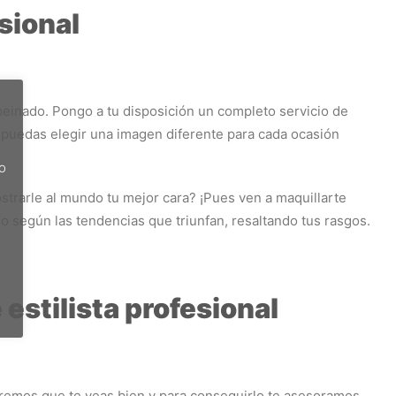
sional
 peinado. Pongo a tu disposición un completo servicio de
 puedas elegir una imagen diferente para cada ocasión
do
trarle al mundo tu mejor cara? ¡Pues ven a maquillarte
o según las tendencias que triunfan, resaltando tus rasgos.
estilista profesional
remos que te veas bien y para conseguirlo te asesoramos