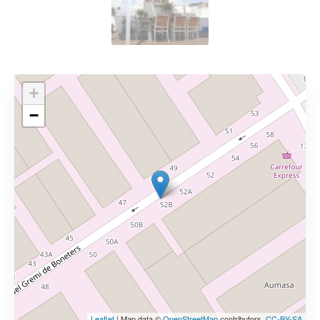
+
−
Leaflet
| Map data ©
OpenStreetMap
contributors,
CC-BY-SA