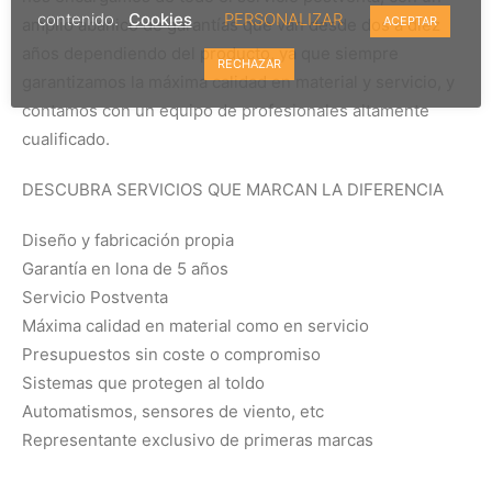
contenido.
Cookies
PERSONALIZAR
ACEPTAR
amplio abanico de garantías que van desde dos a diez
años dependiendo del producto, ya que siempre
RECHAZAR
garantizamos la máxima calidad en material y servicio, y
contamos con un equipo de profesionales altamente
cualificado.
DESCUBRA SERVICIOS QUE MARCAN LA DIFERENCIA
Diseño y fabricación propia
Garantía en lona de 5 años
Servicio Postventa
Máxima calidad en material como en servicio
Presupuestos sin coste o compromiso
Sistemas que protegen al toldo
Automatismos, sensores de viento, etc
Representante exclusivo de primeras marcas