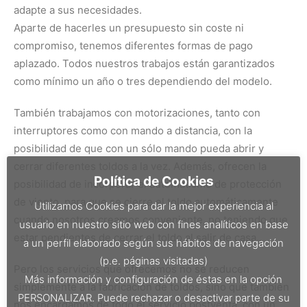
adapte a sus necesidades.
Aparte de hacerles un presupuesto sin coste ni
compromiso, tenemos diferentes formas de pago
aplazado. Todos nuestros trabajos están garantizados
como mínimo un año o tres dependiendo del modelo.
También trabajamos con motorizaciones, tanto con
interruptores como con mando a distancia, con la
posibilidad de que con un sólo mando pueda abrir y
cerrar diferentes toldos a la vez. Además, ofrecen la
Política de Cookies
posibilidad de incorporar el automatismo de protección
de viento, para que se cierre el toldo automáticamente
Utilizamos Cookies para dar la mejor experiencia al
cuando nosotros creamos conveniente, no teniendo que
usuario en nuestro sitio web con fines analíticos en base
estar pendientes de cerrar el toldo al salir de casa..
a un perfil elaborado según sus hábitos de navegación
(p.e. páginas visitadas)
Pero los servicios que ofrecemos no se reducen
Más información y configuración de éstas en la opción
simplemente a la fabricación de toldos, sino que también
PERSONALIZAR. Puede rechazar o desactivar parte de su
nos encargamos de todo el servicio postventa, con un