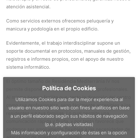
atención asistencial.
Como servicios externos ofrecemos peluquería y
manicura y podología en el propio edificio.
Evidentemente, el trabajo interdisciplinar supone un
soporte documental en protocolos, manuales de gestión,
registros e informes propios, con el apoyo de nuestro
sistema informático.
El óptimo tamaño de Residència Mediterrània IV nos
Política de Cookies
permite disponer de un equipo amplio de profesionales.
Al mismo tiempo facilita que, tanto la dirección del centro
Utilizamos Cookies para dar la mejor experiencia al
como sus profesionales, sean fácilmente accesibles a los
usuario en nuestro sitio web con fines analíticos en base
residentes y a sus familias. Lo cual permite una
a un perfil elaborado según sus hábitos de navegación
comunicación rápida y fluida, y por tanto favorece que
(p.e. páginas visitadas)
podamos ser ampliamente flexibles a las necesidades de
Más información y configuración de éstas en la opción
adaptación de nuestros residentes.