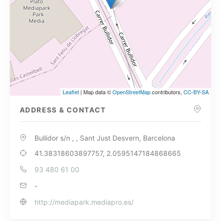
Leaflet
| Map data ©
OpenStreetMap
contributors,
CC-BY-SA
ADDRESS & CONTACT
Bullidor s/n , , Sant Just Desvern, Barcelona
41.38318603897757, 2.0595147184868665
93 480 61 00
-
http://mediapark.mediapro.es/