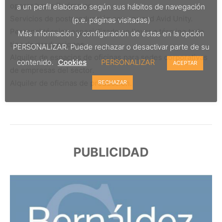
operar hasta 7 cámaras.
a un perfil elaborado según sus hábitos de navegación
Servicios de postproducción con una red Avid Unity.
(p.e. páginas visitadas)
Personal técnico especializado en llevar a término todo
Más información y configuración de éstas en la opción
tipo de producciones
PERSONALIZAR. Puede rechazar o desactivar parte de su
Alquiler de espacios de oficinas para sedes corporativas
contenido.
Cookies
PERSONALIZAR
ACEPTAR
de empresas del sector.
Alquiler de oficinas de producción.
RECHAZAR
PUBLICIDAD