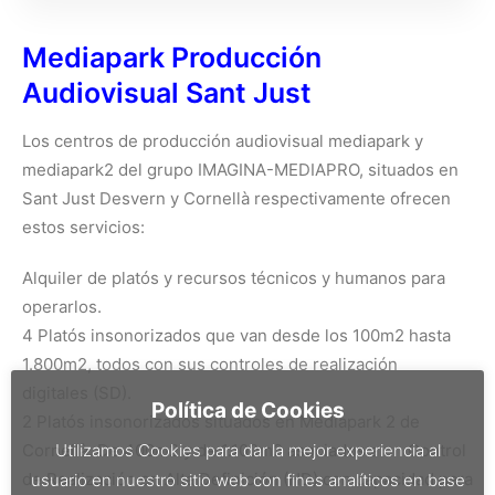
Mediapark Producción
Audiovisual Sant Just
Los centros de producción audiovisual mediapark y
mediapark2 del grupo IMAGINA-MEDIAPRO, situados en
Sant Just Desvern y Cornellà respectivamente ofrecen
estos servicios:
Alquiler de platós y recursos técnicos y humanos para
operarlos.
4 Platós insonorizados que van desde los 100m2 hasta
1.800m2, todos con sus controles de realización
digitales (SD).
Política de Cookies
2 Platós insonorizados situados en Mediapark 2 de
Cornellà. De 400m2 y de 1.100m2 asociados a un Control
Utilizamos Cookies para dar la mejor experiencia al
de Realización en Alta Definición (HD) con capacidad para
usuario en nuestro sitio web con fines analíticos en base