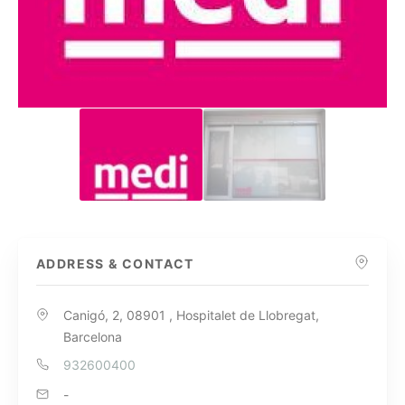
ADDRESS & CONTACT
Canigó, 2, 08901 , Hospitalet de Llobregat,
Barcelona
932600400
-