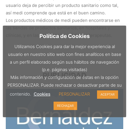
usuario deja de percibir un producto sanitario como tal,
así medi comprende que está en el buen camino.
Los productos médicos de medi pueden encontrarse en
las tiendas de productos sanitarios, en hospitales y
clínicas, y en las consultas de médicos y terapeutas.
Política de Cookies
Utilizamos Cookies para dar la mejor experiencia al
usuario en nuestro sitio web con fines analíticos en base
a un perfil elaborado según sus hábitos de navegación
(p.e. páginas visitadas)
PUBLICIDAD
Más información y configuración de éstas en la opción
PERSONALIZAR. Puede rechazar o desactivar parte de su
contenido.
Cookies
PERSONALIZAR
ACEPTAR
RECHAZAR