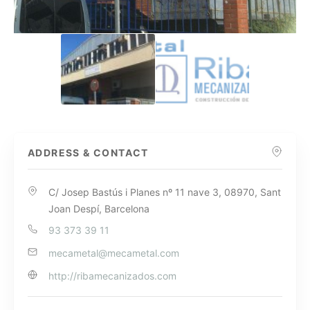
ADDRESS & CONTACT
C/ Josep Bastús i Planes nº 11 nave 3, 08970, Sant
Joan Despí, Barcelona
93 373 39 11
mecametal@mecametal.com
http://ribamecanizados.com