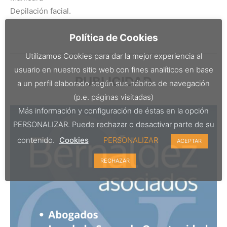
Depilación facial.
Política de Cookies
Utilizamos Cookies para dar la mejor experiencia al
usuario en nuestro sitio web con fines analíticos en base
PUBLICIDAD
a un perfil elaborado según sus hábitos de navegación
(p.e. páginas visitadas)
Más información y configuración de éstas en la opción
PERSONALIZAR. Puede rechazar o desactivar parte de su
contenido.
Cookies
PERSONALIZAR
ACEPTAR
RECHAZAR