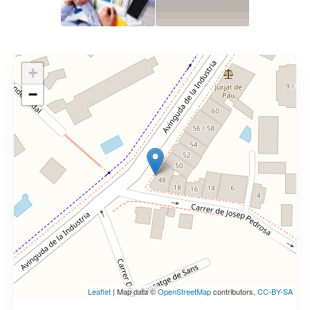
+
−
Leaflet
| Map data ©
OpenStreetMap
contributors,
CC-BY-SA