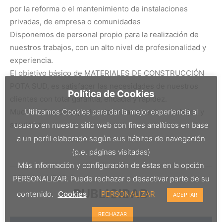
por la reforma o el mantenimiento de instalaciones
privadas, de empresa o comunidades
Disponemos de personal propio para la realización de
nuestros trabajos, con un alto nivel de profesionalidad y
experiencia.
El objetivo básico de MATERIALES DE CONSTRUCCIÓN
POTA SUD, es satisfacer las necesidades de nuestros
Política de Cookies
clientes con total garantía, eficacia y rapidez.
Muchos años de experiencia avalan nuestros trabajos y
Utilizamos Cookies para dar la mejor experiencia al
servicios.
usuario en nuestro sitio web con fines analíticos en base
a un perfil elaborado según sus hábitos de navegación
(p.e. páginas visitadas)
Más información y configuración de éstas en la opción
PERSONALIZAR. Puede rechazar o desactivar parte de su
PUBLICIDAD
contenido.
Cookies
PERSONALIZAR
ACEPTAR
RECHAZAR