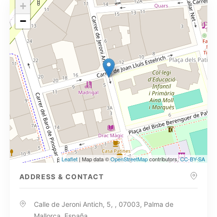
+
−
Leaflet
| Map data ©
OpenStreetMap
contributors,
CC-BY-SA
ADDRESS & CONTACT
Calle de Jeroni Antich, 5, , 07003, Palma de
Mallorca, España