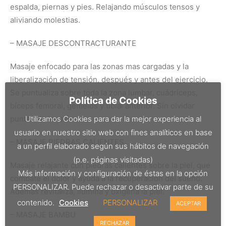
espalda, piernas y pies. Relajando músculos tensos y
aliviando molestias.
– MASAJE DESCONTRACTURANTE
Masaje enfocado para las zonas mas cargadas y la
liberalización de tensión, después y antes del ejercicio.
Se puntualiza sobre toda la zona lumbar, cuádriceps,
Política de Cookies
bíceps femoral, gemelos y tibial anterior. Sin olvidar
puntas de tensión.
Utilizamos Cookies para dar la mejor experiencia al
usuario en nuestro sitio web con fines analíticos en base
– MASAJE PIEDRAS CALIENTES
a un perfil elaborado según sus hábitos de navegación
(p.e. páginas visitadas)
Masaje relajante con piedras calientes sobre la piel, que
Más información y configuración de éstas en la opción
combate el dolor y ayuda a la recuperación del sueño.
PERSONALIZAR. Puede rechazar o desactivar parte de su
Además revitaliza, ilumina y oxigena la piel.
contenido.
Cookies
PERSONALIZAR
ACEPTAR
– MASAJE BAMBU
RECHAZAR