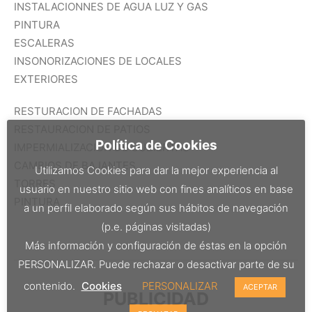
INSTALACIONNES DE AGUA LUZ Y GAS
PINTURA
ESCALERAS
INSONORIZACIONES DE LOCALES
EXTERIORES
RESTURACION DE FACHADAS
RESTAURACION DE PATIOS
Política de Cookies
IMPERMIALIZACION DE CUBIERTAS
CAMBIOS DE BAJANTES
Utilizamos Cookies para dar la mejor experiencia al
TORRES
usuario en nuestro sitio web con fines analíticos en base
PINTURA
a un perfil elaborado según sus hábitos de navegación
(p.e. páginas visitadas)
Más información y configuración de éstas en la opción
PERSONALIZAR. Puede rechazar o desactivar parte de su
contenido.
Cookies
PERSONALIZAR
ACEPTAR
PUBLICIDAD