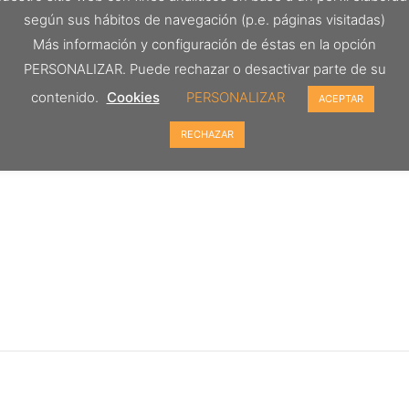
según sus hábitos de navegación (p.e. páginas visitadas)
Más información y configuración de éstas en la opción
PERSONALIZAR. Puede rechazar o desactivar parte de su
contenido.
Cookies
PERSONALIZAR
ACEPTAR
RECHAZAR