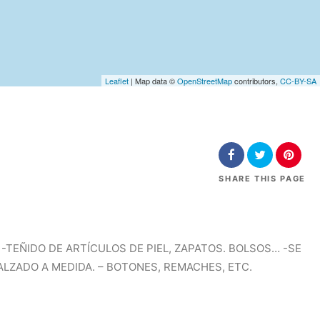
Leaflet
| Map data ©
OpenStreetMap
contributors,
CC-BY-SA
SHARE
THIS PAGE
 -TEÑIDO DE ARTÍCULOS DE PIEL, ZAPATOS. BOLSOS… -SE
LZADO A MEDIDA. – BOTONES, REMACHES, ETC.