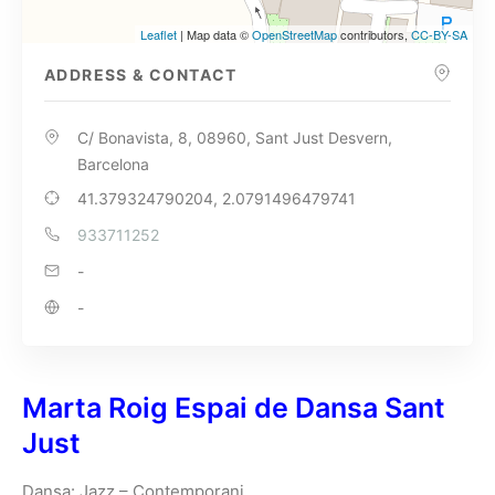
Leaflet
| Map data ©
OpenStreetMap
contributors,
CC-BY-SA
ADDRESS & CONTACT
C/ Bonavista, 8, 08960, Sant Just Desvern,
Barcelona
41.379324790204, 2.0791496479741
933711252
-
-
Marta Roig Espai de Dansa Sant
Just
Dansa: Jazz – Contemporani