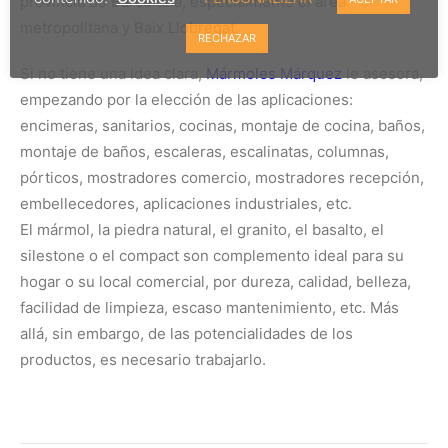
provincia de Barcelona, especialmente el área
metropolitana y Baix Llobregat.
RECHAZAR
Si no tiene una idea clara,
Mármoles Márquez
le asesora,
empezando por la elección de las aplicaciones:
encimeras, sanitarios, cocinas, montaje de cocina, baños,
montaje de baños, escaleras, escalinatas, columnas,
pórticos, mostradores comercio, mostradores recepción,
embellecedores, aplicaciones industriales, etc.
El mármol, la piedra natural, el granito, el basalto, el
silestone o el compact son complemento ideal para su
hogar o su local comercial, por dureza, calidad, belleza,
facilidad de limpieza, escaso mantenimiento, etc. Más
allá, sin embargo, de las potencialidades de los
productos, es necesario trabajarlo.