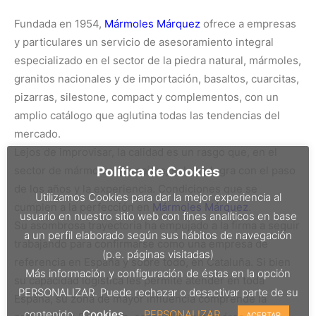
Fundada en 1954,
Mármoles Márquez
ofrece a empresas
y particulares un servicio de asesoramiento integral
especializado en el sector de la piedra natural, mármoles,
granitos nacionales y de importación, basaltos, cuarcitas,
pizarras, silestone, compact y complementos, con un
amplio catálogo que aglutina todas las tendencias del
mercado.
Lejos de improvisar, la calidad es un rasgo que, en el
Política de Cookies
sector de mármoles y granitos, solo se logra con el paso
de los años y la experiencia. Condiciones que se
Utilizamos Cookies para dar la mejor experiencia al
cumplen a la perfección en
Mármoles Márquez
.
usuario en nuestro sitio web con fines analíticos en base
Su asombrosa trayectoria ha empujado a la firma a seguir
a un perfil elaborado según sus hábitos de navegación
trabajando para confirmarse como una empresa de
(p.e. páginas visitadas)
referencia en España y sobre todo, en Cataluña. Si bien
Más información y configuración de éstas en la opción
su capacidad logística les permite atender en toda
PERSONALIZAR. Puede rechazar o desactivar parte de su
España, su zona de mayor influencia comprende la
contenido.
Cookies
PERSONALIZAR
ACEPTAR