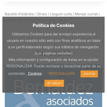
Bacallà d’Islàndia / Olives / Llegum cuita / Menjar cuinat /
Conserves / Fruits secs / Vins i cava.
Política de Cookies
Utilizamos Cookies para dar la mejor experiencia al
usuario en nuestro sitio web con fines analíticos en base
a un perfil elaborado según sus hábitos de navegación
PUBLICIDAD
(p.e. páginas visitadas)
Más información y configuración de éstas en la opción
PERSONALIZAR. Puede rechazar o desactivar parte de su
contenido.
Cookies
PERSONALIZAR
ACEPTAR
RECHAZAR