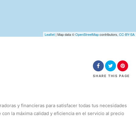
Leaflet
| Map data ©
OpenStreetMap
contributors,
CC-BY-SA
SHARE
THIS PAGE
doras y financieras para satisfacer todas tus necesidades
e con la máxima calidad y eficiencia en el servicio al precio