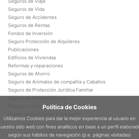
Seguros de Viaje
Seguros de Vida
Seguro de Accidentes
Seguros de Rentas
Fondos de Inversión
Seguro Protección de Alquileres
Publicaciones
Edificios de Viviendas
Reformas y reparaciones
Seguros de Ahorro
Seguro de Animales de compañía y Caballos
Seguro de Protección Jurídica Familiar
Seguro de Embarcaciones
Seguros de Decesos
Política de Cookies
Planes de Pensiones y Jubilación
Utilizamos Cookies para dar la mejor experiencia al usuario en
uestro sitio web con fines analíticos en base a un perfil elabora
según sus hábitos de navegación (p.e. páginas visitadas)