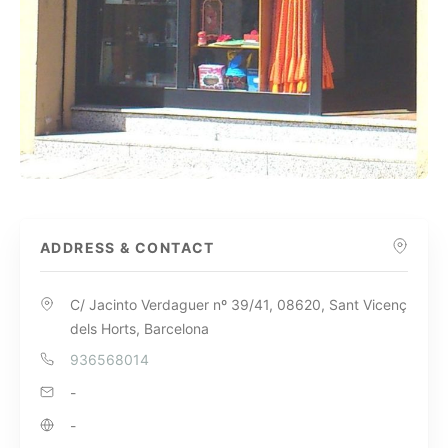
ADDRESS & CONTACT
C/ Jacinto Verdaguer nº 39/41, 08620, Sant Vicenç
dels Horts, Barcelona
936568014
-
-