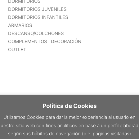
DORMITORIOS
DORMITORIOS JUVENILES
DORMITORIOS INFANTILES
ARMARIOS
DESCANSO/COLCHONES
COMPLEMENTOS I DECORACIÓN
OUTLET
Política de Cookies
Utilizamos Cookies para dar la mejor experiencia al usuario en
uestro sitio web con fines analíticos en base a un perfil elabora
según sus hábitos de navegación (p.e. páginas visitadas)