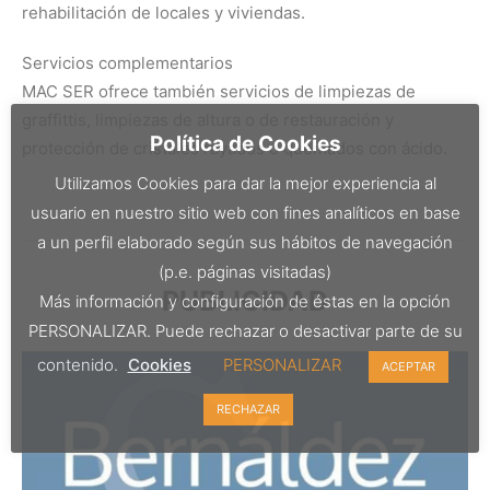
rehabilitación de locales y viviendas.
Servicios complementarios
MAC SER ofrece también servicios de limpiezas de
graffittis, limpiezas de altura o de restauración y
Política de Cookies
protección de cristales rayados o quemados con ácido.
Utilizamos Cookies para dar la mejor experiencia al
usuario en nuestro sitio web con fines analíticos en base
a un perfil elaborado según sus hábitos de navegación
(p.e. páginas visitadas)
PUBLICIDAD
Más información y configuración de éstas en la opción
PERSONALIZAR. Puede rechazar o desactivar parte de su
contenido.
Cookies
PERSONALIZAR
ACEPTAR
RECHAZAR