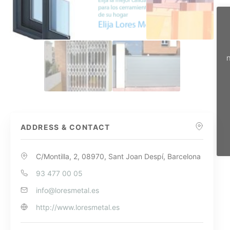
n
ADDRESS & CONTACT
C/Montilla, 2, 08970, Sant Joan Despí, Barcelona
93 477 00 05
info@loresmetal.es
http://www.loresmetal.es