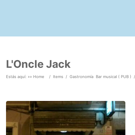
L'Oncle Jack
Estás aquí: »
» Home
/
Items
/
Gastronomía
Bar musical ( PUB )