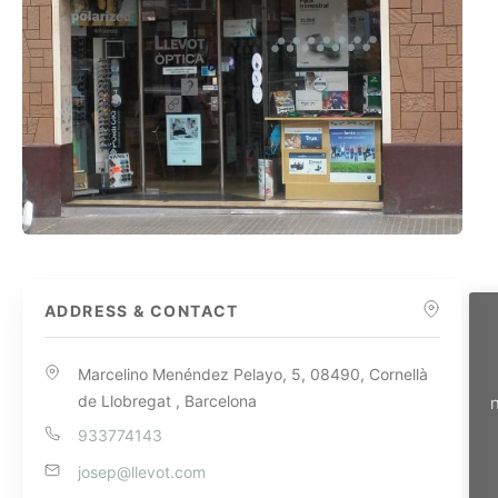
ADDRESS & CONTACT
Marcelino Menéndez Pelayo, 5, 08490, Cornellà
de Llobregat , Barcelona
n
933774143
josep@llevot.com