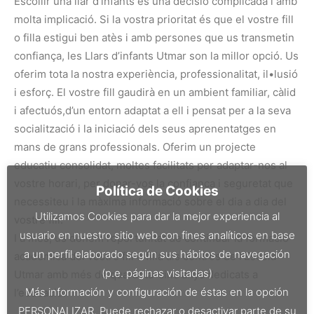
Escollir una llar d’infants és una decisió complicada i amb
molta implicació. Si la vostra prioritat és que el vostre fill
o filla estigui ben atès i amb persones que us transmetin
confiança, les Llars d’infants Utmar son la millor opció. Us
oferim tota la nostra experiència, professionalitat, il•lusió
i esforç. El vostre fill gaudirà en un ambient familiar, càlid
i afectuós,d’un entorn adaptat a ell i pensat per a la seva
socialització i la iniciació dels seus aprenentatges en
mans de grans professionals. Oferim un projecte
educatiu consolidat, moltes facilitats per adaptar-nos al
vostre horari, per donar-vos la confiança i seguretat que
Política de Cookies
necessiteu i la màxima informació sobre el dia a dia del
Utilizamos Cookies para dar la mejor experiencia al
vostre fill.
usuario en nuestro sitio web con fines analíticos en base
I a més, us donem l’oportunitat de continuar la formació
a un perfil elaborado según sus hábitos de navegación
acadèmica del vostre fill o filla als centres de l’Escola
(p.e. páginas visitadas)
Utmar amb més de quaranta-cinc anys dedicats a
Más información y configuración de éstas en la opción
l’educació.
PERSONALIZAR. Puede rechazar o desactivar parte de su