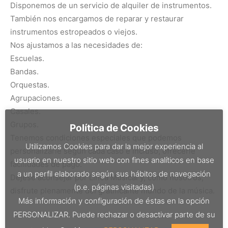
Disponemos de un servicio de alquiler de instrumentos.
También nos encargamos de reparar y restaurar
instrumentos estropeados o viejos.
Nos ajustamos a las necesidades de:
Escuelas.
Bandas.
Orquestas.
Agrupaciones.
Casales.
Grupos.
Política de Cookies
Tenemos condiciones especiales que podemos
Utilizamos Cookies para dar la mejor experiencia al
personalizarle según cada caso e incluso, ofrecerle
usuario en nuestro sitio web con fines analíticos en base
facilidades de pago.
a un perfil elaborado según sus hábitos de navegación
Déjese aconsejar por Línea Musical y, como nosotros,
(p.e. páginas visitadas)
disfrute plenamente del gratificante mundo de la música.
Más información y configuración de éstas en la opción
PERSONALIZAR. Puede rechazar o desactivar parte de su