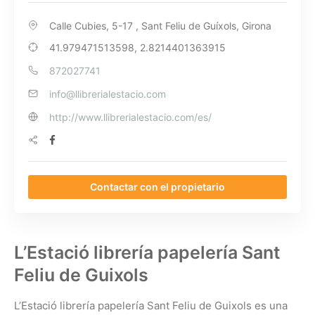
Calle Cubies, 5-17 , Sant Feliu de Guíxols, Girona
41.979471513598, 2.8214401363915
872027741
info@llibrerialestacio.com
http://www.llibrerialestacio.com/es/
Contactar con el propietario
L’Estació librería papelería Sant
Feliu de Guixols
L’Estació librería papelería Sant Feliu de Guixols es una