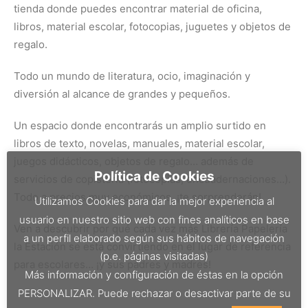
tienda donde puedes encontrar material de oficina,
libros, material escolar, fotocopias, juguetes y objetos de
regalo.
Todo un mundo de literatura, ocio, imaginación y
diversión al alcance de grandes y pequeños.
Un espacio donde encontrarás un amplio surtido en
libros de texto, novelas, manuales, material escolar,
juegos didácticos, objetos de regalo… además de
Política de Cookies
servicios de copistería (fotocopias, encuadernaciones…).
Todo a precios muy económicos, ¡te sorprenderán!
Utilizamos Cookies para dar la mejor experiencia al
usuario en nuestro sitio web con fines analíticos en base
Ven a descubrir por qué cada vez más Librería Papelería
a un perfil elaborado según sus hábitos de navegación
la Estación se está convirtiendo en el lugar de referencia
(p.e. páginas visitadas)
para escolares… ¡y sus padres y madres!
Más información y configuración de éstas en la opción
PERSONALIZAR. Puede rechazar o desactivar parte de su