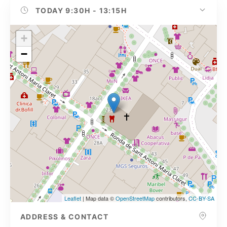
TODAY
9:30H - 13:15H
+
−
Leaflet
| Map data ©
OpenStreetMap
contributors,
CC-BY-SA
ADDRESS & CONTACT