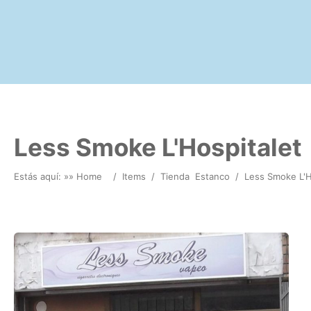
Less Smoke L'Hospitalet
Estás aquí: »
» Home
/
Items
/
Tienda
Estanco
/
Less Smoke L'H