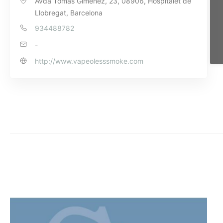
Avda Tomás Giménez, 23, 08906, Hospitalet de
Llobregat, Barcelona
934488782
-
http://www.vapeolesssmoke.com