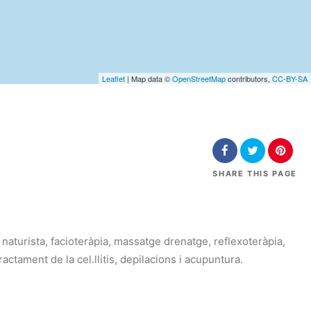
Leaflet
| Map data ©
OpenStreetMap
contributors,
CC-BY-SA
SHARE
THIS PAGE
 naturista, facioteràpia, massatge drenatge, reflexoteràpia,
ractament de la cel.llitis, depilacions i acupuntura.