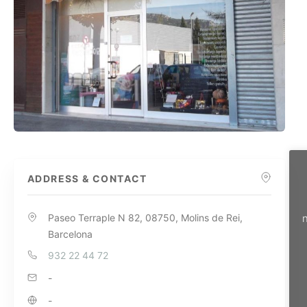
ADDRESS & CONTACT
Paseo Terraple N 82, 08750, Molins de Rei,
n
Barcelona
932 22 44 72
-
-