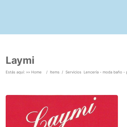
Laymi
Estás aquí: »
» Home
/
Items
/
Servicios
Lencería - moda baño - 