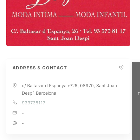
ADDRESS & CONTACT
c/ Baltasar d Espanya nº26, 08970, Sant Joan
n
Despí, Barcelona
933738117
-
-