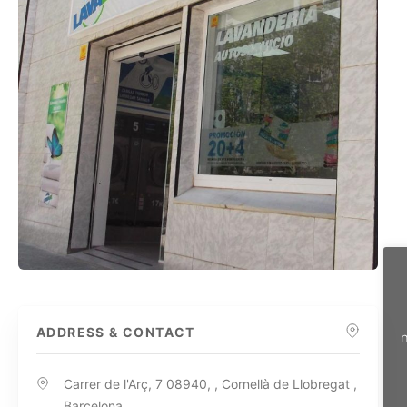
ADDRESS & CONTACT
n
Carrer de l'Arç, 7 08940, , Cornellà de Llobregat ,
Barcelona