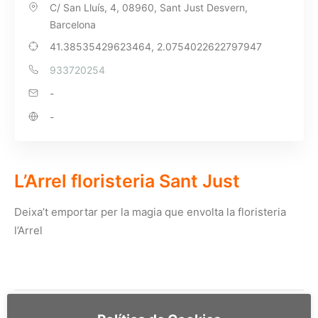
C/ San Lluís, 4, 08960, Sant Just Desvern,
Barcelona
41.38535429623464, 2.0754022622797947
933720254
-
-
L’Arrel floristeria Sant Just
Deixa’t emportar per la magia que envolta la floristeria
l’Arrel