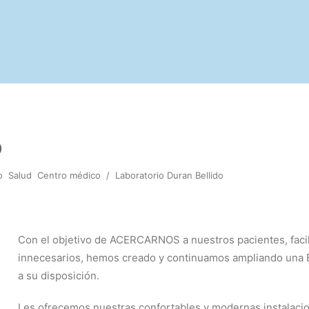
o
o
Salud
Centro médico
/
Laboratorio Duran Bellido
Con el objetivo de ACERCARNOS a nuestros pacientes, facil
innecesarios, hemos creado y continuamos ampliando 
a su disposición.
Les ofrecemos nuestras confortables y modernas instalacio