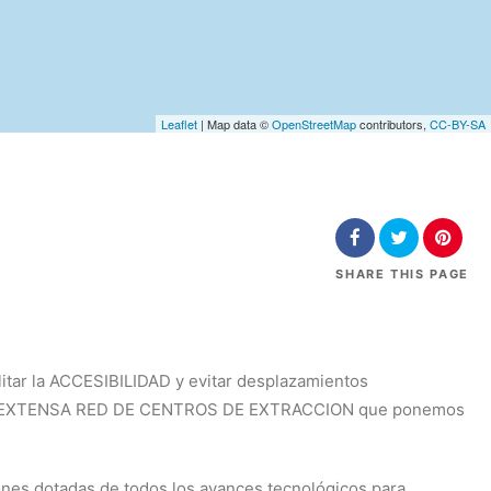
Leaflet
| Map data ©
OpenStreetMap
contributors,
CC-BY-SA
SHARE
THIS PAGE
itar la ACCESIBILIDAD y evitar desplazamientos
una EXTENSA RED DE CENTROS DE EXTRACCION que ponemos
nes dotadas de todos los avances tecnológicos para