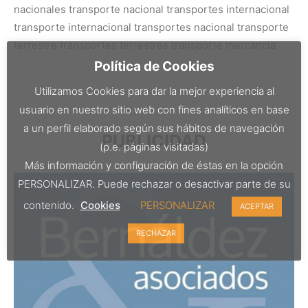
nacionales transporte nacional transportes internacional
transporte internacional transportes nacional transporte
terrestre transportes terrestres transporte mercancia
Política de Cookies
Utilizamos Cookies para dar la mejor experiencia al
usuario en nuestro sitio web con fines analíticos en base
a un perfil elaborado según sus hábitos de navegación
PUBLICIDAD
(p.e. páginas visitadas)
Más información y configuración de éstas en la opción
PERSONALIZAR. Puede rechazar o desactivar parte de su
contenido.
Cookies
PERSONALIZAR
ACEPTAR
RECHAZAR